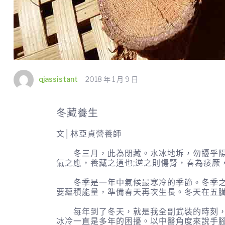
qjassistant
2018 年 1 月 9 日
冬藏養生
文│林亞貞營養師
冬三月，此為閉藏。水冰地坼，勿擾乎陽，
氣之應，養藏之道也;逆之則傷腎，春為痿厥
冬季是一年中氣候最寒冷的季節。冬季之風
要蘊積能量，準備春天再次生長。冬天在五
每年到了冬天，就是我全副武裝的時刻，打
冰冷一直是多年的困擾。以中醫角度來說手