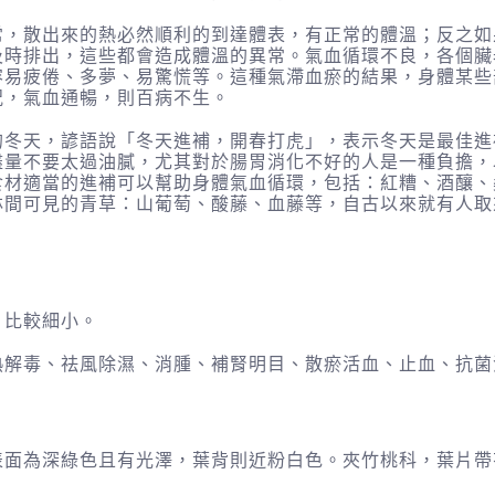
散出來的熱必然順利的到達體表，有正常的體溫；反之如
及時排出，這些都會造成體溫的異常。氣血循環不良，各個臟
容易疲倦、多夢、易驚慌等。這種氣滯血瘀的結果，身體某些
況，氣血通暢，則百病不生。
天，諺語說「冬天進補，開春打虎」，表示冬天是最佳進
盡量不要太過油膩，尤其對於腸胃消化不好的人是一種負擔，
食材適當的進補可以幫助身體氣血循環，包括：紅糟、酒釀、
林間可見的青草：山葡萄、酸藤、血藤等，自古以來就有人取
，比較細小。
熱解毒、祛風除濕、消腫、補腎明目、散瘀活血、止血、抗菌
表面為深綠色且有光澤，葉背則近粉白色。夾竹桃科，葉片帶