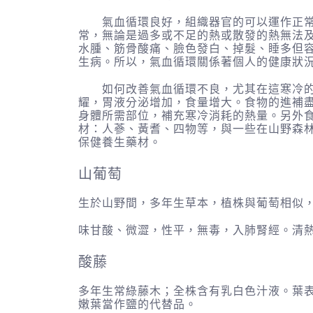
氣血循環良好，組織器官的可以運作正常，
常，無論是過多或不足的熱或散發的熱無法
水腫、筋骨酸痛、臉色發白、掉髮、睡多但
生病。所以，氣血循環關係著個人的健康狀
如何改善氣血循環不良，尤其在這寒冷的冬
耀，胃液分泌增加，食量增大。食物的進補
身體所需部位，補充寒冷消耗的熱量。另外
材：人蔘、黃耆、四物等，與一些在山野森
保健養生藥材。
山葡萄
生於山野間，多年生草本，植株與葡萄相似
味甘酸、微澀，性平，無毒，入肺腎經。清
酸藤
多年生常綠藤木；全株含有乳白色汁液。葉
嫩葉當作鹽的代替品。