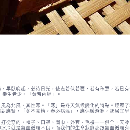
早臥晚起，必待日光，使志若伏若匿，若有私意，若已有
，奉生者少。「黃帝內經」。
為北風，其性寒。「寒」是冬天氣候變化的特點。經歷了
臟對應腎，「冬不養精，春必病溫」，應保暖避寒，起居宜早
從穿的，帽子、口罩、圍巾、外套、毛襪一一俱全，天冷
腳冰冷就是氣血循環不良，而我們的生命狀態都跟氣血循環有