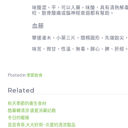
味酸澀，平，可以入藥，味酸，具有清熱解
旺、筋骨酸痛或腦神經衰弱都有幫助。
血藤
攀援灌木，小葉三片，闊橢圓形，先端銳尖
味苦、微甘，性溫、無毒。歸心、脾、肝經
Posted in
季節飲食
Related
秋天季節的養生食材
酷暑轉清涼 盛夏消暑記趣
冬日的暖陽
芸芸青草,大大好用~炎夏的清涼聖品