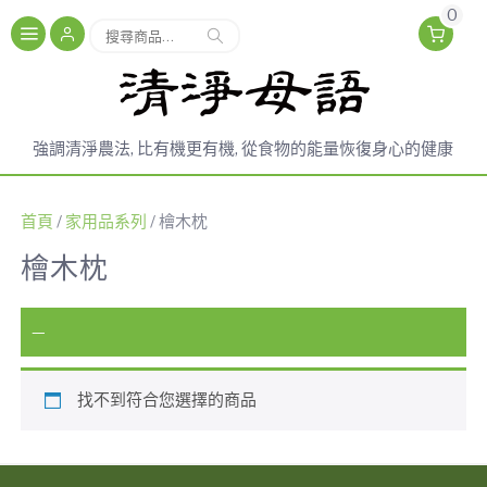
0
搜
搜尋
尋
關
鍵
字:
強調清淨農法, 比有機更有機, 從食物的能量恢復身心的健康
首頁
/
家用品系列
/ 檜木枕
檜木枕
—
找不到符合您選擇的商品