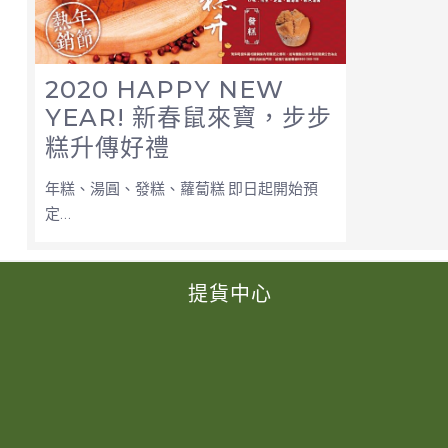
2020 HAPPY NEW
YEAR! 新春鼠來寶，步步
糕升傳好禮
年糕、湯圓、發糕、蘿蔔糕 即日起開始預
定…
提貨中心