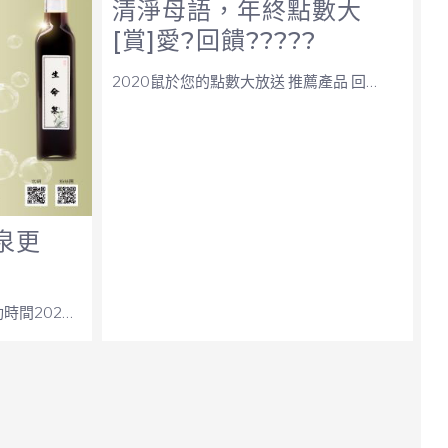
清淨母語，年終點數大
[賞]愛?回饋?????
2020鼠於您的點數大放送 推薦產品 回…
泉更
時間202…