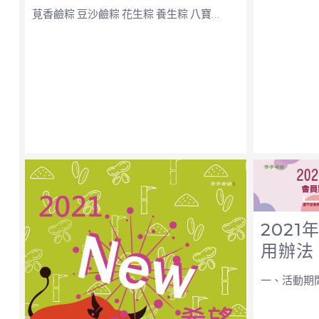
莧香鹼粽 豆沙鹼粽 花生粽 養生粽 八寶…
202
用辦法
一、活動期間