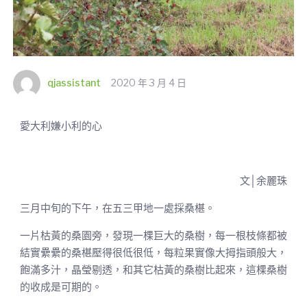
qjassistant
2020 年 3 月 4 日
愛大利嫌小利的心
文│余麗珠
三月中旬的下午，在五三甲地一處採桑椹。
一片枯黃的桑園旁，發現一棵巨大的桑樹，每一根枝條都被
結實纍纍的桑椹壓得很低很低，每粒果實像大拇指頭般大，
飽滿多汁，晶瑩剔透，和其它枯黃的桑樹比起來，這棵桑樹
的收成是可期的。