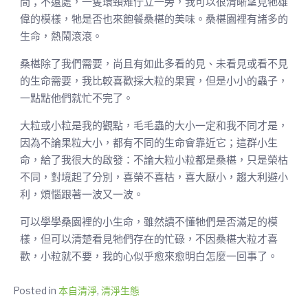
間；不遠處，一隻環頸雉佇立一旁，我可以很清晰望見牠雄
偉的模樣，牠是否也來飽餐桑椹的美味。桑椹園裡有諸多的
生命，熱鬧滾滾。
桑椹除了我們需要，尚且有如此多看的見、未看見或看不見
的生命需要，我比較喜歡採大粒的果實，但是小小的蟲子，
一點點他們就忙不完了。
大粒或小粒是我的觀點，毛毛蟲的大小一定和我不同才是，
因為不論果粒大小，都有不同的生命會靠近它；這群小生
命，給了我很大的啟發：不論大粒小粒都是桑椹，只是榮枯
不同，對境起了分別，喜榮不喜枯，喜大厭小，趨大利避小
利，煩惱跟著一波又一波。
可以學學桑園裡的小生命，雖然讀不懂牠們是否滿足的模
樣，但可以清楚看見牠們存在的忙碌，不因桑椹大粒才喜
歡，小粒就不要，我的心似乎愈來愈明白怎麼一回事了。
Posted in
本自清淨
,
清淨生態