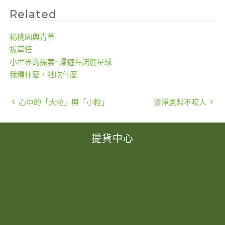
Related
楊桃園與青草
拔草悟
小世界的探索~漫遊在諾麗星球
我種什麼，牠吃什麼
心中的「大粒」與「小粒」
清淨鳳梨不咬人
提貨中心