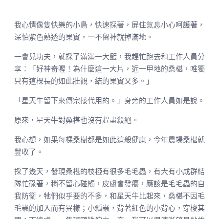
我心情像隻快樂的小鳥，快速採著，屏住氣息小心呵護著，
深怕紫色熟透的果實，一不留神就掉滿地。
一會兒功夫，就採了滿滿一大籃，我趕忙跑去和工作人員分
享：「好神奇喔！為什麼這一大片，近一甲地的桑椹，唯獨
只有這棵長的如此壯觀，結的果實又多。」
「星天牛留下來傳宗接代用的。」身旁的工作人員如是說。
原來，星天牛對桑椹也沒有趕盡殺絕。
我心想，如果每棵桑樹都是如此這般健康，今年農場桑椹就
豐收了。
採了幾天，發現桑椹的枝椏有很多毛毛蟲，有大有小成群結
隊忙碌著，稍不留心碰觸，皮膚會發癢，應該是毛毛蟲的自
我防衛，牠們似乎要的不多，和星天牛比起來，桑椹不因毛
毛蟲的加入而有異樣；小瓢蟲，背著紅色的小背心，穿梭其