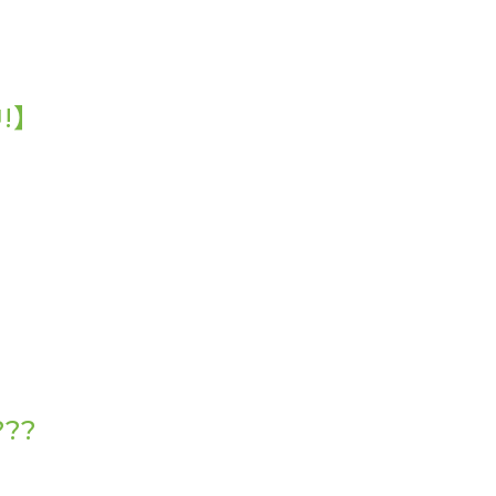
!】
??