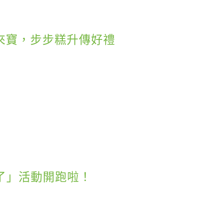
新春鼠來寶，步步糕升傳好禮
來了」活動開跑啦！