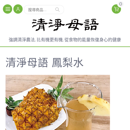
0
搜
搜尋
尋
關
鍵
字:
強調清淨農法, 比有機更有機, 從食物的能量恢復身心的健康
清淨母語 鳳梨水