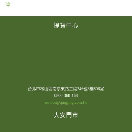
章
湾
導
覽
提貨中心
台北市松山區南京東路三段346號8樓806室
0800-360-168
service@qingjing.com.tw
大安門市