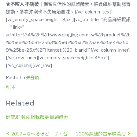
★不咬人 不嘴破｜
保留具活性的鳳梨酵素，膳食纖維幫助腸胃
蠕動，多次沖泡也不失原始風味。[/vc_column_text]
[vc_empty_space height=”8px”][vc_btn title=”商品詳細資訊
→” link=”
url:http%3A%2F%2Fwww.qingjing.com.tw%2Fproduct%2F
%25e9%25b3%25b3%25e6%25a2%25a8%25e4%25b
9%25be-25g%2F||target:%20_blank|”][/vc_column_inner]
[/vc_row_inner][vc_empty_space height=”45px”]
[/vc_column][/vc_row]
Posted in
未分類
日本
Related
健康.好喝 兩個我都要 鳳梨酵素
文
2017—な～るほど ザ．台
100%純釀的古早味醬油