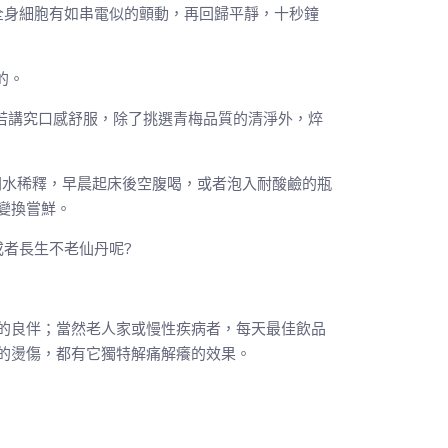
全身細胞有如串電似的顫動，再回歸平靜，十秒鐘
的。
。若講究口感舒服，除了挑選青梅品質的清淨外，焠
溫開水稀釋，早晨起床後空腹喝，或者泡入耐酸鹼的瓶
變換嘗鮮。
者長生不老仙丹呢?
的良伴；當然老人家或慢性疾病者，每天最佳飲品
的燙傷，都有它獨特解痛解癢的效果。