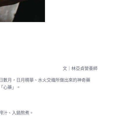
文｜林亞貞營養師
日數月，日月精華、水火交織所做出來的神奇藥
「心藥」。
榨汁、入鍋熬煮。