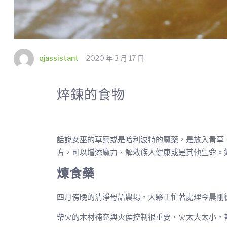
qjassistant
2020 年 3 月 17 日
焠鍊的食物
話說女巫的草藥或是哈利波特的魔藥，是放入青草
方，可以增添魔力、解救族人健康或是其他生命。
煉食藥
四月傍晚的清淨母語農場，大夥正忙著處理今晨剛
柴火的木材補充與火侯控制很重要，火太大太小，