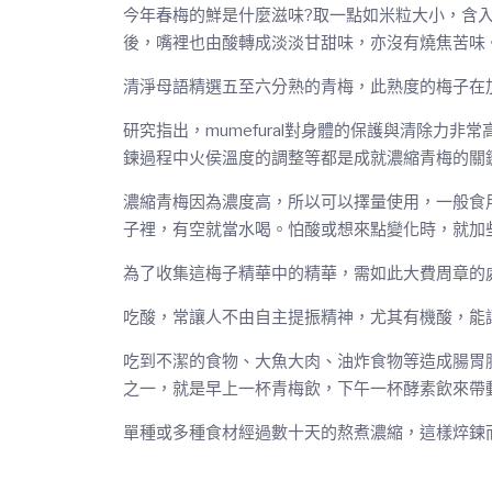
今年春梅的鮮是什麼滋味?取一點如米粒大小，含
後，嘴裡也由酸轉成淡淡甘甜味，亦沒有燒焦苦味
清淨母語精選五至六分熟的青梅，此熟度的梅子在加工
研究指出，mumefural對身體的保護與清除
鍊過程中火侯溫度的調整等都是成就濃縮青梅的關
濃縮青梅因為濃度高，所以可以擇量使用，一般食用
子裡，有空就當水喝。怕酸或想來點變化時，就加
為了收集這梅子精華中的精華，需如此大費周章的
吃酸，常讓人不由自主提振精神，尤其有機酸，能
吃到不潔的食物、大魚大肉、油炸食物等造成腸胃
之一，就是早上一杯青梅飲，下午一杯酵素飲來帶
單種或多種食材經過數十天的熬煮濃縮，這樣焠鍊