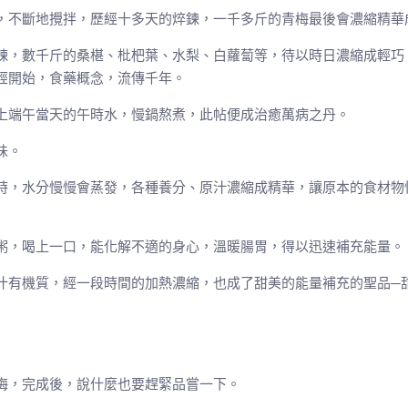
，不斷地攪拌，歷經十多天的焠鍊，一千多斤的青梅最後會濃縮精華
鍊，數千斤的桑椹、枇杷葉、水梨、白蘿蔔等，待以時日濃縮成輕巧
經開始，食藥概念，流傳千年。
上端午當天的午時水，慢鍋熬煮，此帖便成治癒萬病之丹。
味。
時，水分慢慢會蒸發，各種養分、原汁濃縮成精華，讓原本的食材物
粥，喝上一口，能化解不適的身心，溫暖腸胃，得以迅速補充能量。
汁有機質，經一段時間的加熱濃縮，也成了甜美的能量補充的聖品─
梅，完成後，說什麼也要趕緊品嘗一下。