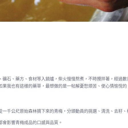
、礦石、藥方、食材等入鍋爐，柴火慢慢熬煮，不時攪拌著，經過數
如果我也有這樣的藥草，最想做的是一帖解憂愁煩苦、使心情愉悅的
從一千公尺原始森林摘下來的青梅，分頭動員的挑選、清洗、去籽、
都會影響青梅成品的口感與品質。