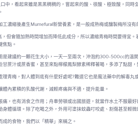
入口中，看起來雖是黑黑稠稠的，嘗起來的酸、很酸、極致酸，同時
。
濃縮後產生Mumefural新營養素，是一般成熟梅或釀製梅所沒有
力非常高，但會隨加熱時間增加而降低此成分，所以濃縮青梅時間要得宜
鍵焦點。
是建議約一顆花生大小，一天一至兩次，沖泡約300-500cc的
些甘蔗汁或蔗香蜜，甚至來點檸檬鳳梨酵素稀釋著喝，多添了點甜，
處理青梅，對人體到底有什麼好處呢?難道它也是魔法藥中的解毒丸或
讓體內累積的乳酸代謝，減輕疼痛與不適，提升能量。
脹痛，也有消食之作用；舟車勞頓或出國旅遊，就當作水土不服最好
動身體循環。除了吃喝之外，外用可塗抹蚊蟲叮咬處、割傷甚至輕微
而成的食物，我們以「精華」來稱之。