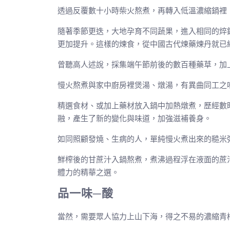
透過反覆數十小時柴火熬煮，再轉入低溫濃縮鍋裡
隨著季節更迭，大地孕育不同蔬果，進入相同的焠
更加提升。這樣的煉食，從中國古代煉藥煉丹就已
曾聽高人述說，採集端午節前後的數百種藥草，加
慢火熬煮與家中廚房裡煲湯、燉湯，有異曲同工之
精選食材、或加上藥材放入鍋中加熱燉煮，歷經數
融，產生了新的變化與味道，加強滋補養身。
如同照顧發燒、生病的人，單純慢火煮出來的糙米
鮮榨後的甘蔗汁入鍋熬煮，煮沸過程浮在液面的蔗
體力的精華之選。
品一味─酸
當然，需要眾人協力上山下海，得之不易的濃縮青