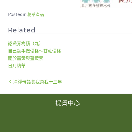
Posted in
精華產品
Related
認識青梅精（丸）
自己動手做優格～甘蔗優格
關於薑黃與薑黃素
日月精華
清淨母語養我育我十三年
提貨中心