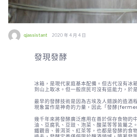
qjassistant
2020 年 4 月 4 日
發現發酵
冰箱，是現代家庭基本配備。但古代沒有冰
到山上取冰。但一般庶民可沒有這能力，於
最早的發酵技術是因為古埃及人錯誤的造酒
現象當作是神奇的力量，因此「發酵(fermen
幾千年來將發酵廣泛應用在善於保存食物的
油、豆腐乳、豆豉、泡菜、酸菜等等皆屬之
鐵觀音、普洱茶、紅茶等，也都是發酵的食
過去，發酵定義僅侷限於釀酒領域，隨著發