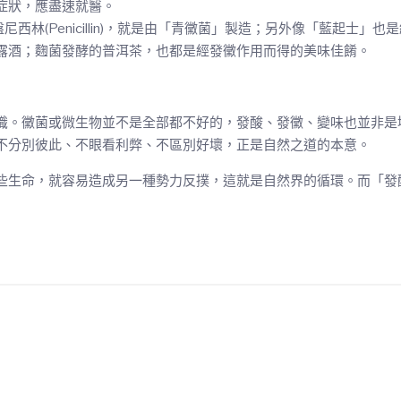
症狀，應盡速就醫。
西林(Penicillin)，就是由「青黴菌」製造；另外像「藍起士
露酒；麴菌發酵的普洱茶，也都是經發黴作用而得的美味佳餚。
識。黴菌或微生物並不是全部都不好的，發酸、發黴、變味也並非是
不分別彼此、不眼看利弊、不區別好壞，正是自然之道的本意。
些生命，就容易造成另一種勢力反撲，這就是自然界的循環。而「發