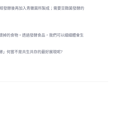
」也是經發酵後再加入青黴菌所製成；需要豆麴菌發酵的
壞掉的食物。透過發酵食品，我們可以細細體會生
酵」何嘗不是共生共存的最好展現呢?