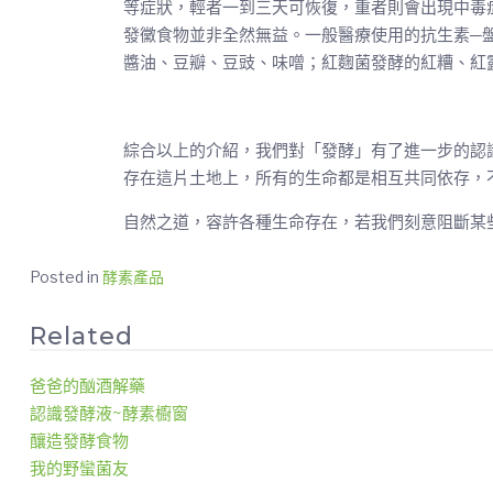
等症狀，輕者一到三天可恢復，重者則會出現中毒
發黴食物並非全然無益。一般醫療使用的抗生素─盤尼
醬油、豆瓣、豆豉、味噌；紅麴菌發酵的紅糟、紅
綜合以上的介紹，我們對「發酵」有了進一步的認
存在這片土地上，所有的生命都是相互共同依存，
自然之道，容許各種生命存在，若我們刻意阻斷某
Posted in
酵素產品
Related
爸爸的酗酒解藥
認識發酵液~酵素櫥窗
釀造發酵食物
我的野蠻菌友