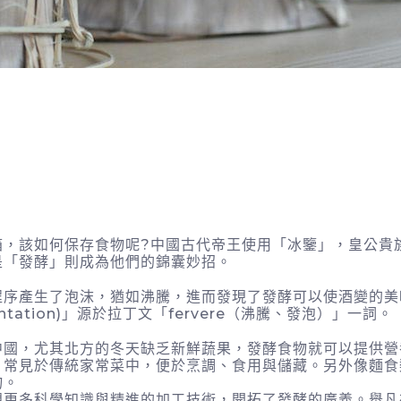
箱，該如何保存食物呢?中國古代帝王使用「冰鑒」，皇公貴
是「發酵」則成為他們的錦囊妙招。
程序產生了泡沫，猶如沸騰，進而發現了發酵可以使酒變的美
tation)」源於拉丁文「fervere（沸騰、發泡）」一詞。
中國，尤其北方的冬天缺乏新鮮蔬果，發酵食物就可以提供營
。常見於傳統家常菜中，便於烹調、食用與儲藏。另外像麵食
物。
現更多科學知識與精進的加工技術，開拓了發酵的廣義。舉凡