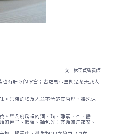
文｜林亞貞營養師
族也有貯冰的冰窖；古羅馬帝皇則是冬天派人
味。當時的埃及人並不清楚其原理，將泡沫
養。舉凡廚房裡的酒、醋、酵素、茶、醬
類如包子、饅頭、麵包等；茶類如烏龍茶、
在加工過程中，微生物(包含黴菌（真菌