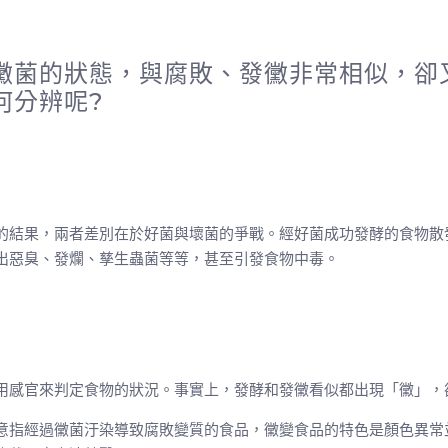
黴菌的狀態，與腐敗、發黴非常相似，卻
何分辨呢?
的結果，兩者差別在於好菌與壞菌的爭戰。經好菌成功發酵的食物散
出惡臭、發爛、孳生蟲菌等等，甚至引發食物中毒。
用感官來判定食物的狀況。事實上，發酵和發黴看似都出現「黴」，
意指經過黴菌汙染導致腐敗變質的食品，黴變食品的特色是顏色異常