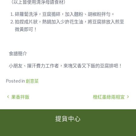
（以上皆使用清淨母語食材）
碎蘿蔔洗淨，豆腐搗碎，加入麵粉、胡椒粉拌勻。
拍捏成片狀，熱鍋加入少許花生油，將豆腐排放入煎至
微黃即可！
食譜簡介
小朋友、揮汗費力工作者，來塊又香又下飯的豆腐排吧！
Posted in
創意菜
果香拌飯
橙紅墨綠兩相宜
提貨中心