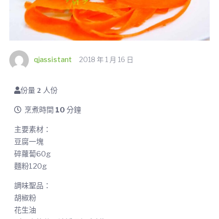
qjassistant
2018 年 1 月 16 日
份量
2
人份
烹煮時間
10
分鐘
主要素材：
豆腐一塊
碎蘿蔔60g
麵粉120g
調味聖品：
胡椒粉
花生油