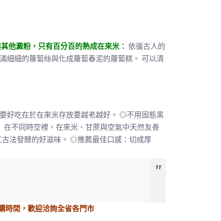
與其他澱粉，只有百分百的熟成在來米
：
依循古人的
滿細細的蘿蔔絲與化成蘿蔔春泥的蘿蔔糕。 可以清
要好吃在於在來米存放要越老越好。 ◎不用固態黑
： 在不同時空裡，在來米、甘蔗與空氣中天然友善
工古法發酵的好滋味。 ◎推薦最佳口感：切成厚
購時間，歡迎洽詢全省
各門市