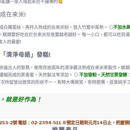
都能讓一家人嚐起來合不攏嘴的
成在來米!
成白蘿蔔絲，再拌入熟成的在來米粉，放入竹籠中蒸熟。 ◎
不加水
。糕類要好吃在於在來米存放要越老越好。 每一小口，都可以吃到滿
人的最愛!
「清淨母語」發糕!
 依循古人的智慧，使用存放兩年的清淨農法熟成在來米來製
作。糕類
濃縮而成的蔗香蜜，天然製法零添加。 ◎
不加發粉，天然甘蔗發酵
每次所綻放出微笑的形狀不一，有時大嘴微笑，有時抿嘴，這是純手
，就是好作為！
3-2號 電話：02-2394-511
※預定日期到元月14日止，把握預