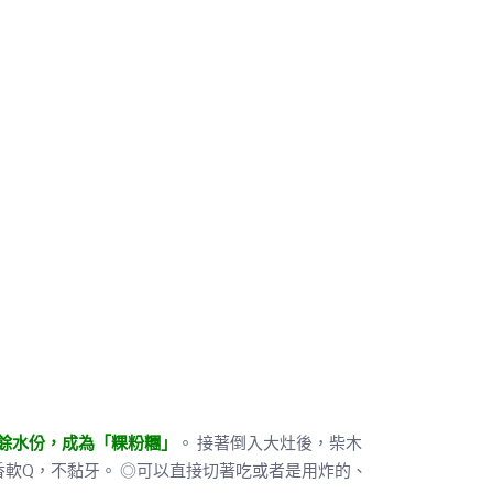
餘水份，成為「粿粉糰」
。 接著倒入大灶後，柴木
香軟Q，不黏牙。 ◎可以直接切著吃或者是用炸的、