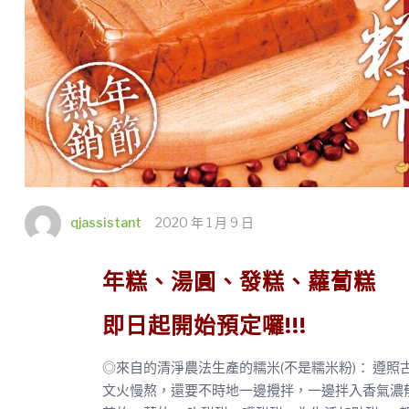
qjassistant
2020 年 1 月 9 日
年糕、湯圓、發糕、蘿蔔糕
即日起開始預定囉!!!
◎來自的清淨農法生產的糯米(不是糯米粉)： 遵照
文火慢熬，還要不時地一邊攪拌，一邊拌入香氣濃郁