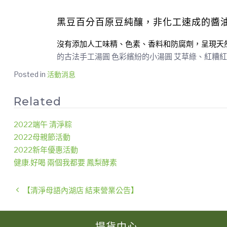
黑豆百分百原豆純釀，非化工速成的醬
沒有添加人工味精、色素、香料和防腐劑，呈現天
的古法手工湯圓 色彩繽紛的小湯圓 艾草綠、紅糟
Posted in
活動消息
Related
2022端午 清淨粽
2022母親節活動
2022新年優惠活動
健康.好喝 兩個我都要 鳳梨酵素
【清淨母語內湖店 結束營業公告】