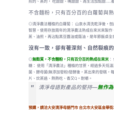
煎的、蒸的， 吃甜甜、嘴甜甜、為生活加點甜……
不含麵粉，只有百分百的白蘿蔔與熟
◎清淨農法種植的白蘿蔔： 山泉水清洗乾淨後，刨
智慧，使用存放兩年的清淨農法熟成在來米來製
作
蒸、油煎，再沾點黑豆醬油或蔭油，是年節飯桌全家
沒有一致，卻有著深刻、自然裂痕的
◎
無麩質，不含麵粉，只有百分百的熟成在來米
：
糖： 使用「清淨農法」種植的甘蔗，經過多天低溫
菌、酵母菌(無添加發粉)發酵後，蒸出來的發糕，
片、炊蒸過、熱熱吃、香又Q。耐嚼。
清淨母語對產品的堅持—
無作為
預購，請洽大安清淨母語門市
台北市大安區金華街25