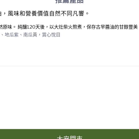
推薦產品
油，風味和營養價值自然不同凡響。
然原味。
純釀120天後，以大灶柴火熬煮，保存古早醬油的甘醇豐美
紅、地瓜紫、南瓜黃，賞心悅目