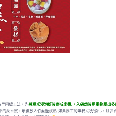
古早阿嬤工法，先
將糯米浸泡好後磨成米漿,，入袋然後用重物壓出多
的蔗香蜜，最後放入竹蒸籠炊熟! 如此厚工的年糕 ◎好消化，且彈