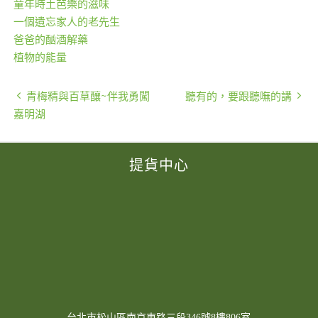
童年時土芭樂的滋味
一個遺忘家人的老先生
爸爸的酗酒解藥
植物的能量
青梅精與百草釀~伴我勇闖
聽有的，要跟聽嘸的講
嘉明湖
提貨中心
台北市松山區南京東路三段346號8樓806室