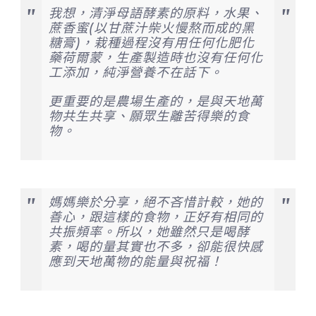
我想，清淨母語酵素的原料，水果、
蔗香蜜(以甘蔗汁柴火慢熬而成的黑
糖膏)，栽種過程沒有用任何化肥化
藥荷爾蒙，生產製造時也沒有任何化
工添加，純淨營養不在話下。
更重要的是農場生產的，是與天地萬
物共生共享、願眾生離苦得樂的食
物。
媽媽樂於分享，絕不吝惜計較，她的
善心，跟這樣的食物，正好有相同的
共振頻率。所以，她雖然只是喝酵
素，喝的量其實也不多，卻能很快感
應到天地萬物的能量與祝福！