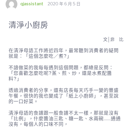
qjassistant
2020 年 6 月 5 日
清淨小廚房
文│非 比
在清淨母語工作將近四年，最常聽到消費者的疑問
就是：「這個怎麼吃／煮?」
不諳做菜的我每每遇到這個問題，都總是反問：
「您喜歡怎麼吃呢?蒸、煎、炒，還是水煮配醬
料?」
透過消費者的分享，還有店長每天巧手一變的豐盛
午餐，很快的我也變成了「紙上小廚師」，甚至說
的一口好菜。
清淨母語的食譜跟一般食譜不太一樣，那就是沒有
「比例」，什麼醬油三匙、糖一匙、水兩碗……通通
沒有，每個人的口味不同，