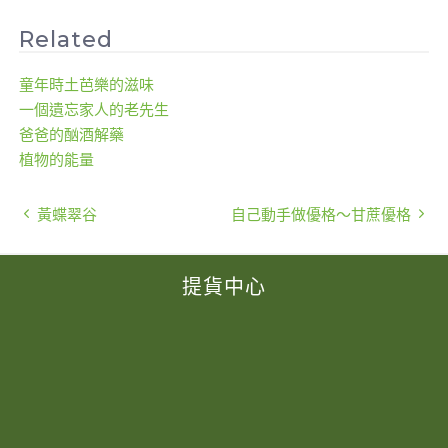
Related
童年時土芭樂的滋味
一個遺忘家人的老先生
爸爸的酗酒解藥
植物的能量
黃蝶翠谷
自己動手做優格～甘蔗優格
提貨中心