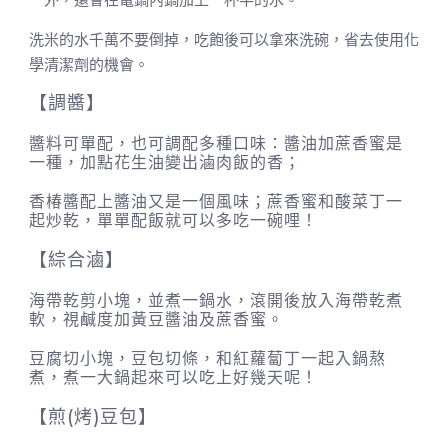
一外，還會在電鍋內鍋加上一杯半的水。
洗米的水千萬不要倒掉，吃飽後可以拿來洗碗，省去使用化
學清潔劑的機會。
【調醬】
醬料可單配，也可調配多種口味：醬油加蔗香蜜是
一種，加點花生油變出滷肉飯的香；
香椿醬配上醬油又是一個風味；蔗香蜜和酸菜丁一
起炒乾，單單配飯就可以多吃一碗哩！
【綜合滷】
海帶乾剪小塊，並煮一鍋水，滾開後放入海帶乾煮
軟，視鹹度加黃豆醬油及蔗香蜜。
豆腐切小塊，豆包切條，和紅蘿蔔丁一起入鍋熬
煮，煮一大鍋起來可以吃上好幾天呢！
【煎(烤)豆包】