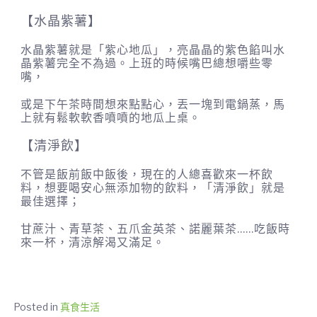
【水晶紫薯】
水晶紫薯就是「紫心地瓜」，亮晶晶的紫色餡叫水
晶紫薯完全不為過。上班的時候嘴巴總想嚼些零
嘴，
或是下午茶時間想來點點心，丟一塊到電鍋蒸，馬
上就有鬆軟軟香噴噴的地瓜上桌。
【清淨飲】
不管是飯前飯中飯後，現在的人總喜歡來一杯飲
料，想要喝安心無添加物的飲料，「清淨飲」就是
最佳選擇；
甘蔗汁、青草茶、五爪金英茶、諾麗葉茶……吃飯時
來一杯，清涼解渴又滿足。
Posted in
真食生活