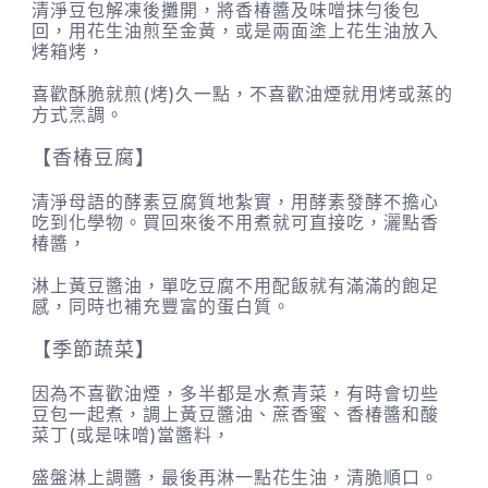
清淨豆包解凍後攤開，將香椿醬及味噌抹勻後包
回，用花生油煎至金黃，或是兩面塗上花生油放入
烤箱烤，
喜歡酥脆就煎(烤)久一點，不喜歡油煙就用烤或蒸的
方式烹調。
【香椿豆腐】
清淨母語的酵素豆腐質地紮實，用酵素發酵不擔心
吃到化學物。買回來後不用煮就可直接吃，灑點香
椿醬，
淋上黃豆醬油，單吃豆腐不用配飯就有滿滿的飽足
感，同時也補充豐富的蛋白質。
【季節蔬菜】
因為不喜歡油煙，多半都是水煮青菜，有時會切些
豆包一起煮，調上黃豆醬油、蔗香蜜、香椿醬和酸
菜丁(或是味噌)當醬料，
盛盤淋上調醬，最後再淋一點花生油，清脆順口。