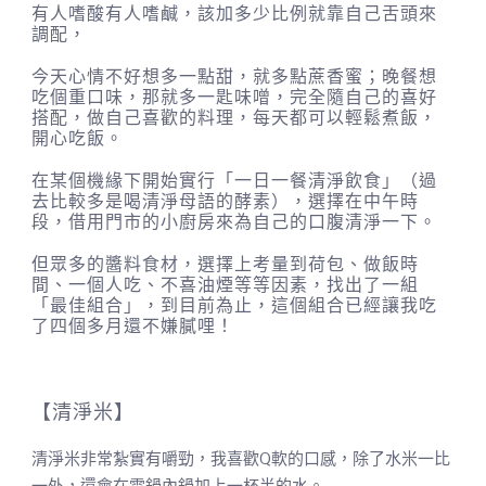
有人嗜酸有人嗜鹹，該加多少比例就靠自己舌頭來
調配，
今天心情不好想多一點甜，就多點蔗香蜜；晚餐想
吃個重口味，那就多一匙味噌，完全隨自己的喜好
搭配，做自己喜歡的料理，每天都可以輕鬆煮飯，
開心吃飯。
在某個機緣下開始實行「一日一餐清淨飲食」（過
去比較多是喝清淨母語的酵素），選擇在中午時
段，借用門市的小廚房來為自己的口腹清淨一下。
但眾多的醬料食材，選擇上考量到荷包、做飯時
間、一個人吃、不喜油煙等等因素，找出了一組
「最佳組合」，到目前為止，這個組合已經讓我吃
了四個多月還不嫌膩哩！
【清淨米】
清淨米非常紮實有嚼勁，我喜歡Q軟的口感，除了水米一比